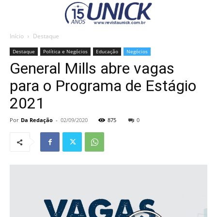
Início
Destaque
Destaque
Política e Negócios
Educação
Negócios
General Mills abre vagas
para o Programa de Estágio
2021
Por
Da Redação
-
02/09/2020
875
0