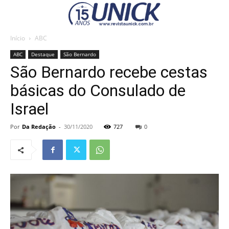
Início
ABC
ABC
Destaque
São Bernardo
São Bernardo recebe cestas
básicas do Consulado de
Israel
Por
Da Redação
-
30/11/2020
727
0