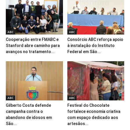
ABC
ABC
Cooperação entre FMABC e
Consórcio ABC reforça apoio
Stanford abre caminho para
à instalação do Instituto
avanços no tratamento...
Federal em São...
ABC
ABC
Gilberto Costa defende
Festival do Chocolate
campanha contra o
fortalece economia criativa
abandono de idosos em
com espaço dedicado aos
São...
artesãos...