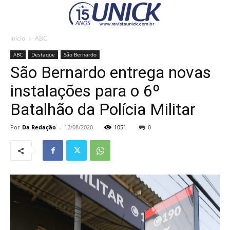
Início
ABC
ABC
Destaque
São Bernardo
São Bernardo entrega novas
instalações para o 6º
Batalhão da Polícia Militar
Por
Da Redação
-
12/08/2020
1051
0