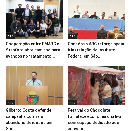
ABC
ABC
Cooperação entre FMABC e
Consórcio ABC reforça apoio
Stanford abre caminho para
à instalação do Instituto
avanços no tratamento...
Federal em São...
ABC
ABC
Gilberto Costa defende
Festival do Chocolate
campanha contra o
fortalece economia criativa
abandono de idosos em
com espaço dedicado aos
São...
artesãos...