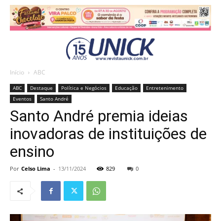
Início
ABC
ABC
Destaque
Política e Negócios
Educação
Entretenimento
Eventos
Santo André
Santo André premia ideias
inovadoras de instituições de
ensino
Por
Celso Lima
-
13/11/2024
829
0