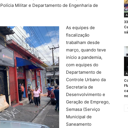
 Polícia Militar e Departamento de Engenharia de
A
33
As equipes de
Ca
sá
fiscalização
trabalham desde
março, quando teve
início a pandemia,
com equipes do
Departamento de
A
Controle Urbano da
Co
FM
Secretaria de
ca
Desenvolvimento e
no
Geração de Emprego,
Semasa (Serviço
Municipal de
Saneamento