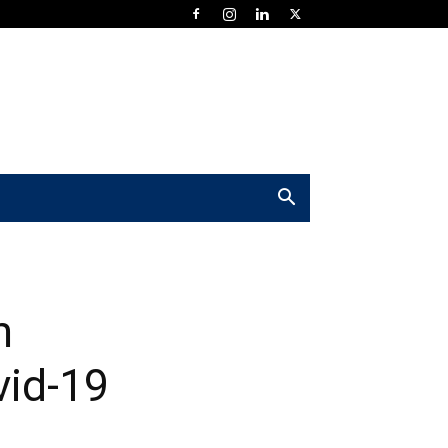
m
vid-19