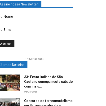
Assine nossa Newsletter!
eu Nome
eu E-mail
- Advertisement -
Últimas Notícias
33ª Festa Italiana de São
Caetano começa neste sábado
com mais...
06/08/2026
Concurso de ferreomodelismo
em Paranapiacaba abre