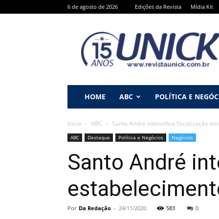
6 de agosto de 2026
Edições da Revista
Mídia Kit
Revista
Unick
HOME
ABC
POLÍTICA E NEGÓC
Início
ABC
Santo André intensifica fiscalização 
ABC
Destaque
Política e Negócios
Negócios
Santo André int
estabeleciment
Por
Da Redação
-
24/11/2020
583
0