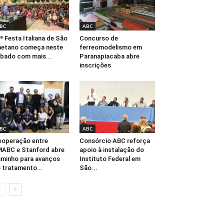
BC
ABC
ª Festa Italiana de São
Concurso de
etano começa neste
ferreomodelismo em
bado com mais...
Paranapiacaba abre
inscrições
BC
ABC
operação entre
Consórcio ABC reforça
ABC e Stanford abre
apoio à instalação do
minho para avanços
Instituto Federal em
 tratamento...
São...