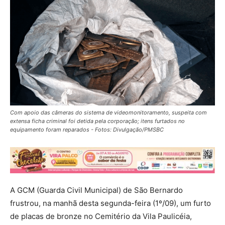
Com apoio das câmeras do sistema de videomonitoramento, suspeita com
extensa ficha criminal foi detida pela corporação; itens furtados no
equipamento foram reparados - Fotos: Divulgação/PMSBC
A GCM (Guarda Civil Municipal) de São Bernardo
frustrou, na manhã desta segunda-feira (1º/09), um furto
de placas de bronze no Cemitério da Vila Paulicéia,