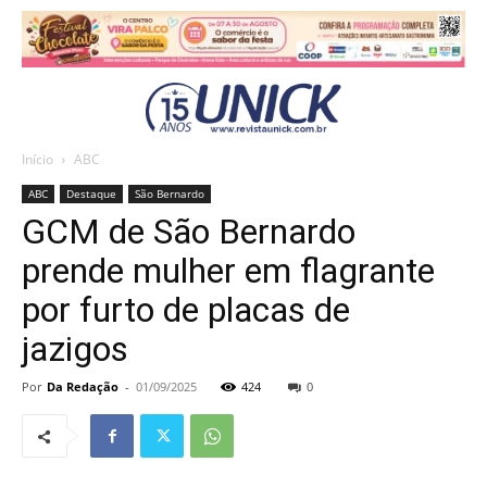
Início
ABC
ABC
Destaque
São Bernardo
GCM de São Bernardo
prende mulher em flagrante
por furto de placas de
jazigos
Por
Da Redação
-
01/09/2025
424
0