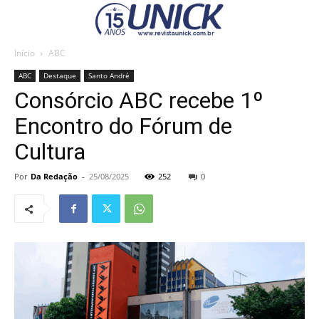
Início
ABC
ABC
Destaque
Santo André
Consórcio ABC recebe 1º
Encontro do Fórum de
Cultura
Por
Da Redação
-
25/08/2025
252
0