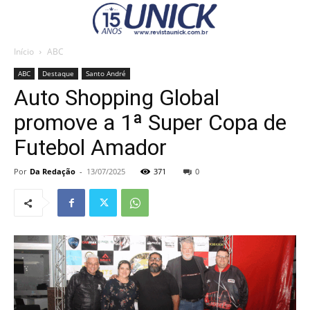
Início
ABC
ABC
Destaque
Santo André
Auto Shopping Global
promove a 1ª Super Copa de
Futebol Amador
Por
Da Redação
-
13/07/2025
371
0