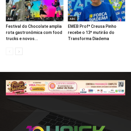
ABC
ABC
Festival do Chocolate amplia
EMEB Profª Creusa Pinho
rota gastronômica com food
recebe o 13º mutirão do
trucks e novos...
Transforma Diadema