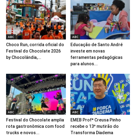
ABC
ABC
Choco Run, corrida oficial do
Educação de Santo André
Festival do Chocolate 2026
investe em novas
by Chocolândia,...
ferramentas pedagógicas
para alunos...
ABC
ABC
Festival do Chocolate amplia
EMEB Profª Creusa Pinho
rota gastronômica com food
recebe o 13º mutirão do
trucks e novos...
Transforma Diadema