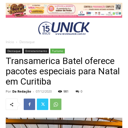
Início
Destaque
Destaque
Entretenimento
Turismo
Transamerica Batel oferece
pacotes especiais para Natal
em Curitiba
Por
Da Redação
-
07/12/2020
981
0