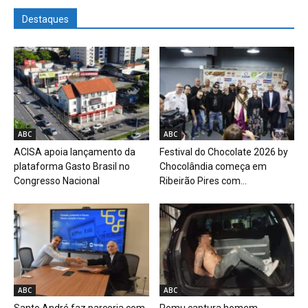
Destaques
ABC
ABC
ACISA apoia lançamento da
Festival do Chocolate 2026 by
plataforma Gasto Brasil no
Chocolândia começa em
Congresso Nacional
Ribeirão Pires com...
ABC
ABC
Santo André faz parceria com
Romu captura homem