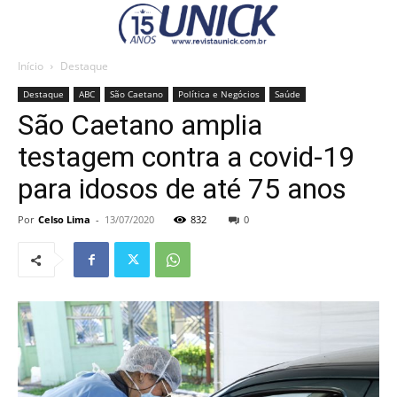
Início
Destaque
Destaque
ABC
São Caetano
Política e Negócios
Saúde
São Caetano amplia
testagem contra a covid-19
para idosos de até 75 anos
Por
Celso Lima
-
13/07/2020
832
0