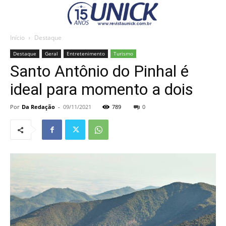
Início
Destaque
Destaque
Geral
Entretenimento
Turismo
Santo Antônio do Pinhal é
ideal para momento a dois
Por
Da Redação
-
09/11/2021
789
0