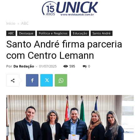
Início
ABC
ABC
Destaque
Política e Negócios
Educação
Santo André
Santo André firma parceria
com Centro Lemann
Por
Da Redação
-
01/07/2025
595
0