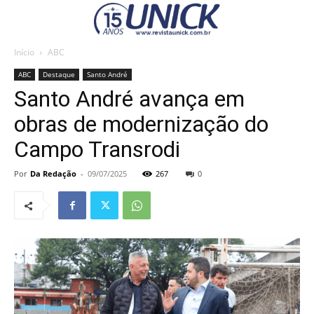
Início
ABC
ABC
Destaque
Santo André
Santo André avança em
obras de modernização do
Campo Transrodi
Por
Da Redação
-
09/07/2025
267
0