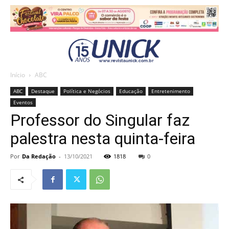
Início
ABC
ABC
Destaque
Política e Negócios
Educação
Entretenimento
Eventos
Professor do Singular faz
palestra nesta quinta-feira
Por
Da Redação
-
13/10/2021
1818
0