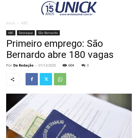
Início
ABC
ABC
Destaque
São Bernardo
Primeiro emprego: São
Bernardo abre 180 vagas
Por
Da Redação
-
01/12/2020
604
0