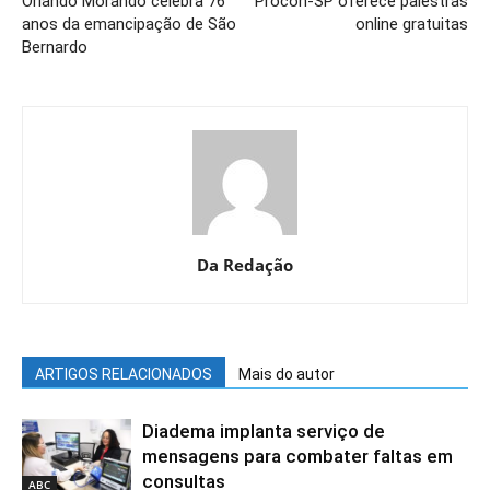
Orlando Morando celebra 76
Procon-SP oferece palestras
anos da emancipação de São
online gratuitas
Bernardo
Da Redação
ARTIGOS RELACIONADOS
Mais do autor
Diadema implanta serviço de
mensagens para combater faltas em
consultas
ABC