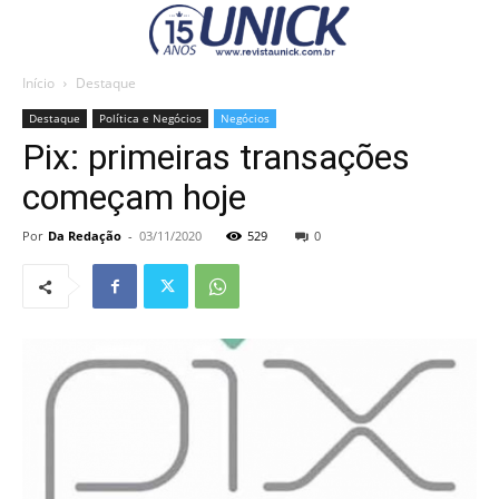
Início
Destaque
Destaque
Política e Negócios
Negócios
Pix: primeiras transações
começam hoje
Por
Da Redação
-
03/11/2020
529
0