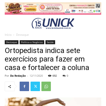
Início
Destaque
Destaque
Política e Negócios
Saúde
Ortopedista indica sete
exercícios para fazer em
casa e fortalecer a coluna
Por
Da Redação
-
12/11/2020
692
0