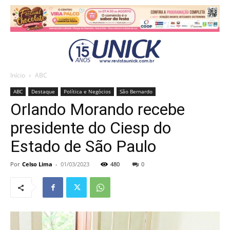
Início
ABC
ABC
Destaque
Política e Negócios
São Bernardo
Orlando Morando recebe
presidente do Ciesp do
Estado de São Paulo
Por
Celso Lima
-
01/03/2023
480
0