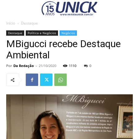
Início
Destaque
Destaque
Política e Negócios
Negócios
MBigucci recebe Destaque
Ambiental
Por
Da Redação
-
21/10/2020
1110
0