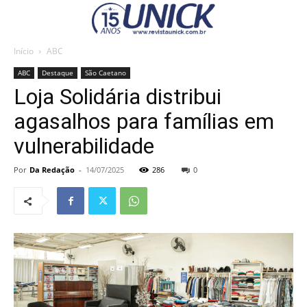
Início
ABC
ABC
Destaque
São Caetano
Loja Solidária distribui
agasalhos para famílias em
vulnerabilidade
Por
Da Redação
-
14/07/2025
286
0