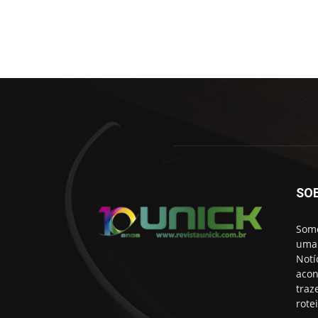
SO
Somo
uma 
Notí
acon
traz
rote