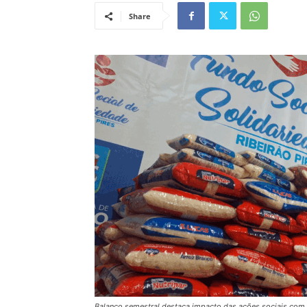
Share
Balanço semestral destaca impacto das ações sociais com d