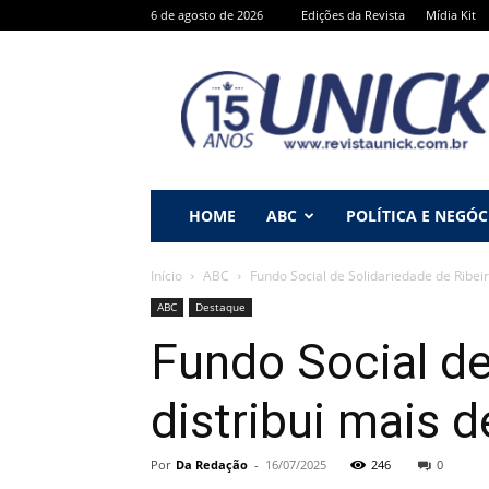
6 de agosto de 2026
Edições da Revista
Mídia Kit
Revista
Unick
HOME
ABC
POLÍTICA E NEGÓC
Início
ABC
Fundo Social de Solidariedade de Ribeirã
ABC
Destaque
Fundo Social de
distribui mais 
Por
Da Redação
-
16/07/2025
246
0