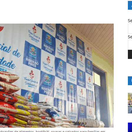
S
S
oações de alimentos, hortifrúti, roupas e calçados para famílias em