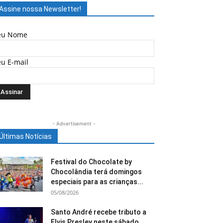
Assine nossa Newsletter!
eu Nome
eu E-mail
- Advertisement -
Últimas Notícias
Festival do Chocolate by
Chocolândia terá domingos
especiais para as crianças...
05/08/2026
Santo André recebe tributo a
Elvis Presley neste sábado