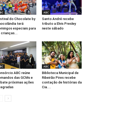
BC
ABC
stival do Chocolate by
Santo André recebe
ocolândia terá
tributo a Elvis Presley
mingos especiais para
neste sábado
 crianças...
BC
ABC
nsórcio ABC reúne
Biblioteca Municipal de
omandos das GCMs e
Ribeirão Pires recebe
bate próximas ações
contação de histórias da
tegradas
Cia....