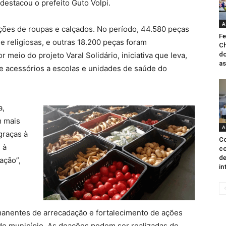
estacou o prefeito Guto Volpi.
A
ções de roupas e calçados. No período, 44.580 peças
Fe
e religiosas, e outras 18.200 peças foram
Ch
 meio do projeto Varal Solidário, iniciativa que leva,
do
as
 e acessórios a escolas e unidades de saúde do
a,
m mais
A
graças à
Co
 à
c
de
ação”,
in
nentes de arrecadação e fortalecimento de ações
do município. As doações podem ser realizadas de