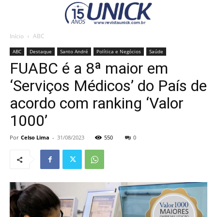
Início
ABC
ABC
Destaque
Santo André
Política e Negócios
Saúde
FUABC é a 8ª maior em
‘Serviços Médicos’ do País de
acordo com ranking ‘Valor
1000’
Por
Celso Lima
-
31/08/2023
550
0