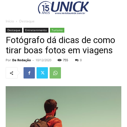
Início
Destaque
Destaque
Entretenimento
Turismo
Fotógrafo dá dicas de como
tirar boas fotos em viagens
Por
Da Redação
-
10/12/2020
755
0