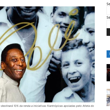
S
S
estinará 10% da renda a iniciativas filantrópicas apoiadas pelo Atleta do