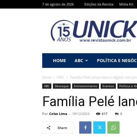
7 de agosto de 2026
Edições da Revista
Mídia Kit
Revista
Unick
HOME
ABC
POLÍTICA E NEGÓC
Início
ABC
Família Pelé lança banco digital com pr
ABC
Destaque
Entretenimento
Eventos
Política e 
Família Pelé la
Por
Celso Lima
-
18/12/2023
617
0
Share