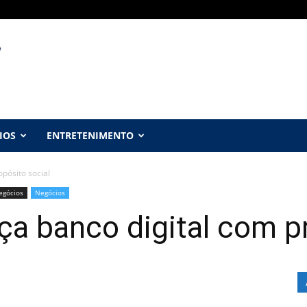
IOS
ENTRETENIMENTO
opósito social
Negócios
Negócios
nça banco digital com p