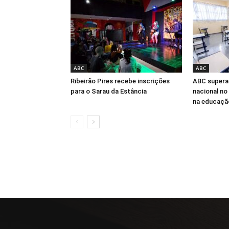
ABC
ABC
Ribeirão Pires recebe inscrições
ABC supera
para o Sarau da Estância
nacional no
na educaçã