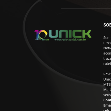
SO
Somo
uma 
Notí
acon
traz
rote
Revi
Unic
MTB 
Maté
seus
Cont
Emai
cels