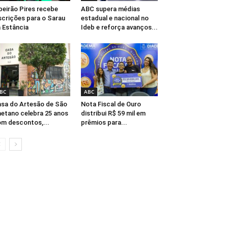
beirão Pires recebe
ABC supera médias
scrições para o Sarau
estadual e nacional no
 Estância
Ideb e reforça avanços...
BC
ABC
sa do Artesão de São
Nota Fiscal de Ouro
etano celebra 25 anos
distribui R$ 59 mil em
m descontos,...
prêmios para...