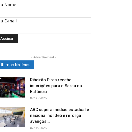
eu Nome
eu E-mail
- Advertisement -
Últimas Notícias
Ribeirão Pires recebe
inscrições para o Sarau da
Estância
07/08/2026
ABC supera médias estadual e
nacional no Ideb e reforça
avanços...
07/08/2026