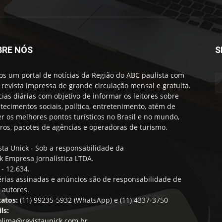
BRE NÓS
S
s um portal de notícias da Região do ABC paulista com
revista impressa de grande circulação mensal e gratuita.
cias diárias com objetivo de informar os leitores sobre
tecimentos sociais, política, entretenimento, atém de
er os melhores pontos turísticos no Brasil e no mundo,
iros, pacotes de agências e operadoras de turismo.
sta Unick - Sob a responsabilidade da
k Empresa Jornalística LTDA.
- 12.634.
rias assinadas e anúncios são de responsabilidade de
 autores.
atos:
(11) 99235-5932 (WhatsApp) e (11) 4337-3750
ls:
olima@revistaunick.com.br