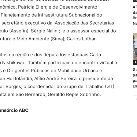
ômico, Patricia Ellen; e de Desenvolvimento
AC
da
e Planejamento da Infraestrutura Subnacional do
Br
o secretário executivo da Associação das Secretarias
Na
lo (Assefin), Sérgio Nalini; e o assessor especial do
rutura e Meio Ambiente (Sima), Carlos Lothar.
tos da região e dos deputados estaduais Carla
o Nishikawa. Também participam do encontro virtual o
A
Sa
s e Dirigentes Públicos de Mobilidade Urbana e
pa
e Hortolândia, Atílio André Pereira; o presidente da
pa
tor Borges; o coordenador do Grupo de Trabalho (GT)
Es
sta em São Bernardo, Geraldo Reple Sobrinho.
onsórcio ABC