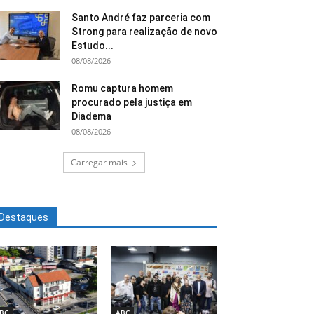
Santo André faz parceria com
Strong para realização de novo
Estudo...
08/08/2026
Romu captura homem
procurado pela justiça em
Diadema
08/08/2026
Carregar mais
Destaques
BC
ABC