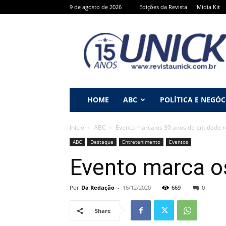
9 de agosto de 2026
Edições da Revista
Mídia Kit
Revista
Unick
HOME
ABC
POLÍTICA E NEGÓC
Início
ABC
Evento marca os 30 anos de entidade r
ABC
Destaque
Entretenimento
Eventos
Evento marca os
Por
Da Redação
-
16/12/2020
669
0
Share