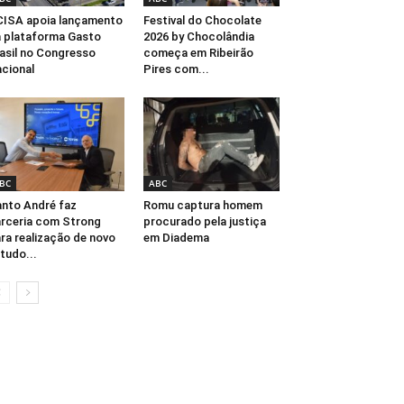
ISA apoia lançamento
Festival do Chocolate
 plataforma Gasto
2026 by Chocolândia
asil no Congresso
começa em Ribeirão
cional
Pires com...
BC
ABC
nto André faz
Romu captura homem
rceria com Strong
procurado pela justiça
ra realização de novo
em Diadema
tudo...