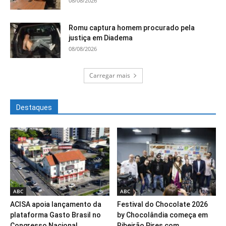
08/08/2026
Romu captura homem procurado pela
justiça em Diadema
08/08/2026
Carregar mais
Destaques
ABC
ABC
ACISA apoia lançamento da
Festival do Chocolate 2026
plataforma Gasto Brasil no
by Chocolândia começa em
Congresso Nacional
Ribeirão Pires com...