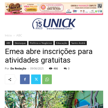
Início
ABC
ABC
Destaque
Política e Negócios
Educação
Santo André
Emea abre inscrições para
atividades gratuitas
Por
Da Redação
-
09/06/2025
466
0