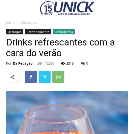
Início
Destaque
Destaque
Entretenimento
Gastronomia
Drinks refrescantes com a
cara do verão
Por
Da Redação
-
28/11/2020
2516
0