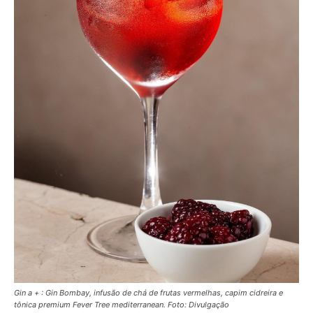
Gin a + : Gin Bombay, infusão de chá de frutas vermelhas, capim cidreira e
tônica premium Fever Tree mediterranean. Foto: Divulgação