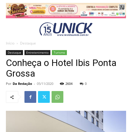
Início
Destaque
Destaque
Entretenimento
Turismo
Conheça o Hotel Ibis Ponta
Grossa
Por
Da Redação
-
05/11/2020
2604
0