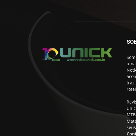
SO
Somo
uma 
Notí
acon
traz
rote
Revi
Unic
MTB 
Maté
seus
Cont