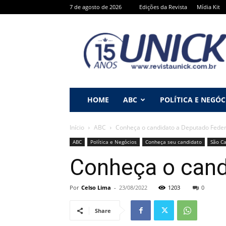
7 de agosto de 2026
Edições da Revista
Mídia Kit
Revista
Unick
HOME
ABC
POLÍTICA E NEGÓC
Início
ABC
Conheça o candidato a Deputado Feder
ABC
Política e Negócios
Conheça seu candidato
São C
Conheça o cand
Por
Celso Lima
-
23/08/2022
1203
0
Share