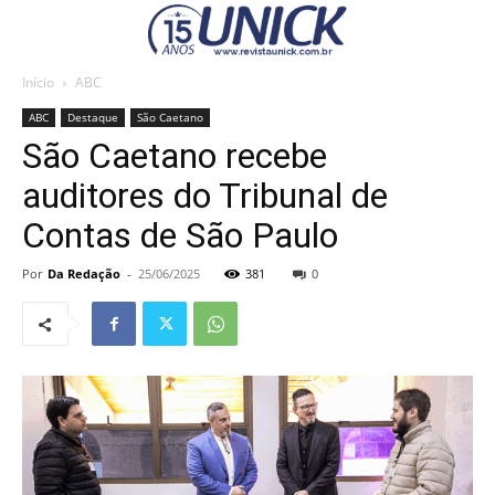
Início
ABC
ABC
Destaque
São Caetano
São Caetano recebe
auditores do Tribunal de
Contas de São Paulo
Por
Da Redação
-
25/06/2025
381
0