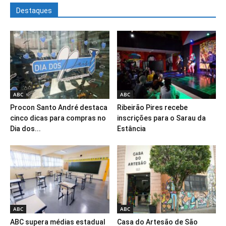
Destaques
ABC
ABC
Procon Santo André destaca
Ribeirão Pires recebe
cinco dicas para compras no
inscrições para o Sarau da
Dia dos...
Estância
ABC
ABC
ABC supera médias estadual
Casa do Artesão de São