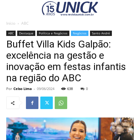
Início
ABC
ABC
Destaque
Política e Negócios
Negócios
Santo André
Buffet Villa Kids Galpão:
excelência na gestão e
inovação em festas infantis
na região do ABC
Por
Celso Lima
-
09/06/2024
638
0