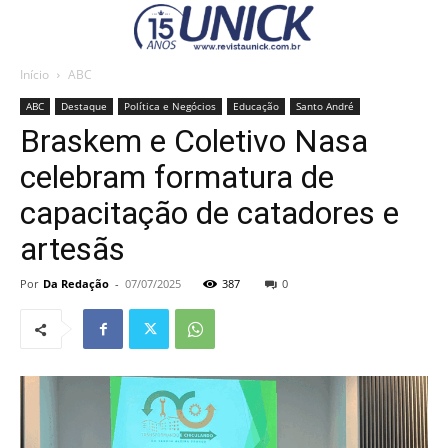
Início
ABC
ABC
Destaque
Política e Negócios
Educação
Santo André
Braskem e Coletivo Nasa
celebram formatura de
capacitação de catadores e
artesãs
Por
Da Redação
-
07/07/2025
387
0