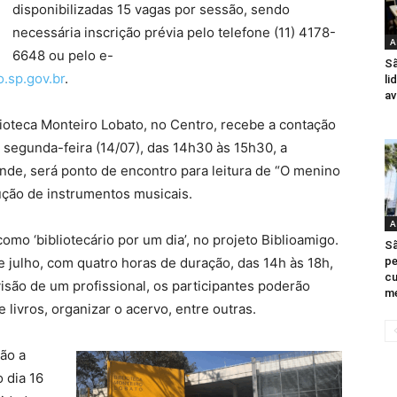
disponibilizadas 15 vagas por sessão, sendo
necessária inscrição prévia pelo telefone (11) 4178-
A
6648 ou pelo e-
Sã
.sp.gov.br
.
li
av
lioteca Monteiro Lobato, no Centro, recebe a contação
 segunda-feira (14/07), das 14h30 às 15h30, a
nde, será ponto de encontro para leitura de “O menino
rução de instrumentos musicais.
A
omo ‘bibliotecário por um dia’, no projeto Biblioamigo.
Sã
e julho, com quatro horas de duração, das 14h às 18h,
pe
cu
isão de um profissional, os participantes poderão
me
livros, organizar o acervo, entre outras.
rão a
 dia 16