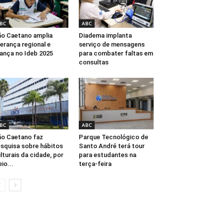
BC
ABC
o Caetano amplia
Diadema implanta
derança regional e
serviço de mensagens
ança no Ideb 2025
para combater faltas em
consultas
BC
ABC
o Caetano faz
Parque Tecnológico de
squisa sobre hábitos
Santo André terá tour
lturais da cidade, por
para estudantes na
io...
terça-feira