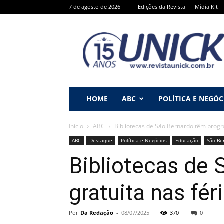
7 de agosto de 2026
Edições da Revista
Mídia Kit
Revista
Unick
HOME
ABC
POLÍTICA E NEGÓC
Início
ABC
Bibliotecas de São Bernardo têm progr
ABC
Destaque
Política e Negócios
Educação
São Be
Bibliotecas de
gratuita nas fér
Por
Da Redação
-
08/07/2025
370
0