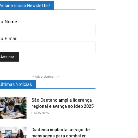
Assine nossa Newsletter!
eu Nome
eu E-mail
- Advertisement -
Últimas Notícias
São Caetano amplia liderança
regional e avança no Ideb 2025
07/08/2026
Diadema implanta serviço de
mensagens para combater