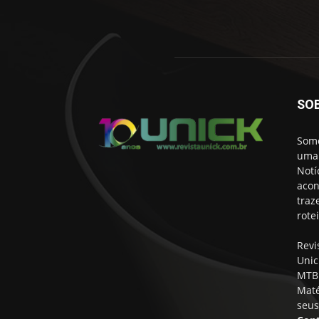
SO
Somo
uma 
Notí
acon
traz
rote
Revi
Unic
MTB 
Maté
seus