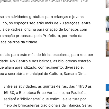
atuitas, entre oficinas, contações de histórias e brincadeiras - Foto:
aram atividades gratuitas para crianças e jovens
julho, os espaços sediarão mais de 20 atrações, entre
aula de xadrez, oficina para criação de bonecos com
ogramação preparada pela Prefeitura, por meio da
aos bairros da cidade.
ciais para este mês de férias escolares, para receber
idade. No Centro e nos bairros, as bibliotecas estarão
que aliam aprendizado, conhecimento, diversão e,
cou a secretária municipal de Cultura, Samara Dinis.
Entre as atividades, às quintas-feiras, das 14h30 às
16h30, a Biblioteca Érico Veríssimo, na Paulicéia,
sediará o ‘bibliogame’, que estimula a leitura por
meio de brincadeiras tradicionais da infância. Serão