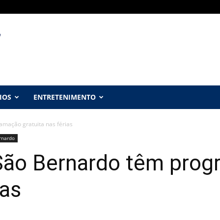
IOS
ENTRETENIMENTO
amação gratuita nas férias
rnardo
 São Bernardo têm pro
ias