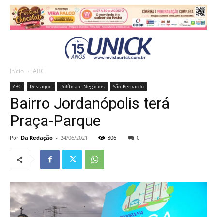
Início
ABC
ABC
Destaque
Política e Negócios
São Bernardo
Bairro Jordanópolis terá
Praça-Parque
Por
Da Redação
-
24/06/2021
806
0