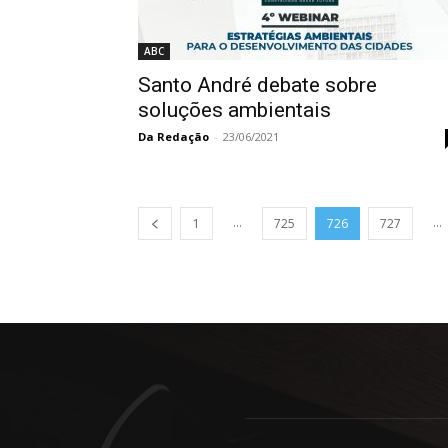
ABC
Santo André debate sobre
soluções ambientais
Da Redação
-
23/06/2021
...
...
1
725
726
727