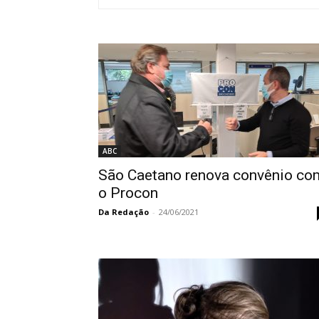
ABC
São Caetano renova convênio co
o Procon
Da Redação
-
24/06/2021