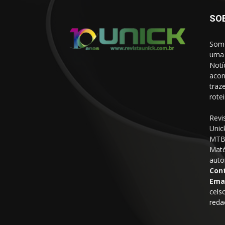
SO
Somo
uma 
Notí
acon
traz
rote
Revi
Unic
MTB 
Maté
auto
Con
Emai
cels
reda