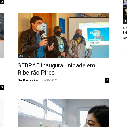
0
A
Sã
li
av
ABC
SEBRAE inaugura unidade em
Ribeirão Pires
Da Redação
-
23/06/2021
0
0