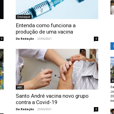
Destaque
Entenda como funciona a
produção de uma vacina
Da Redação
-
23/06/2021
0
0
A
Sa
ABC
Jo
Santo André vacina novo grupo
20
in
contra a Covid-19
Da Redação
-
23/06/2021
0