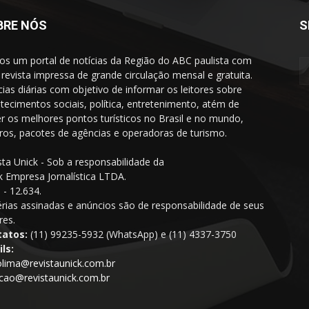
BRE NÓS
S
s um portal de notícias da Região do ABC paulista com
revista impressa de grande circulação mensal e gratuita.
cias diárias com objetivo de informar os leitores sobre
tecimentos sociais, política, entretenimento, atém de
er os melhores pontos turísticos no Brasil e no mundo,
iros, pacotes de agências e operadoras de turismo.
sta Unick - Sob a responsabilidade da
k Empresa Jornalística LTDA.
- 12.634.
rias assinadas e anúncios são de responsabilidade de seus
res.
tatos:
(11) 99235-5932 (WhatsApp) e (11) 4337-3750
ls:
olima@revistaunick.com.br
cao@revistaunick.com.br