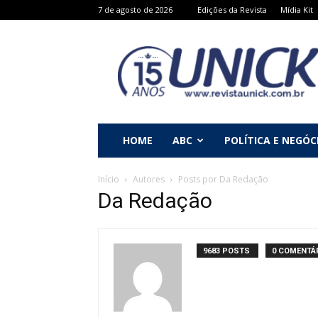
7 de agosto de 2026
Edições da Revista
Mídia Kit
Revista
Unick
HOME
ABC
POLÍTICA E NEGÓC
Início
Autores
Posts por Da Redação
Da Redação
9683 POSTS
0 COMENTÁ