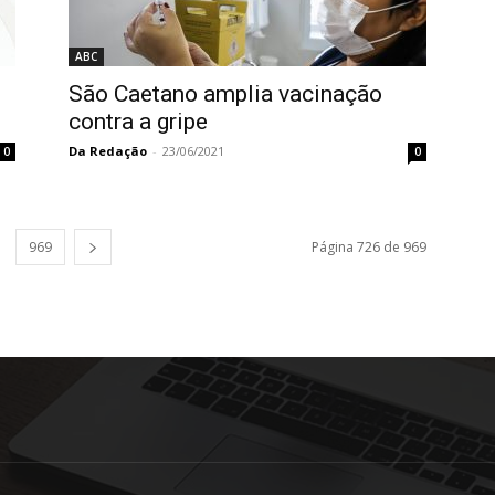
ABC
São Caetano amplia vacinação
contra a gripe
Da Redação
-
23/06/2021
0
0
969
Página 726 de 969