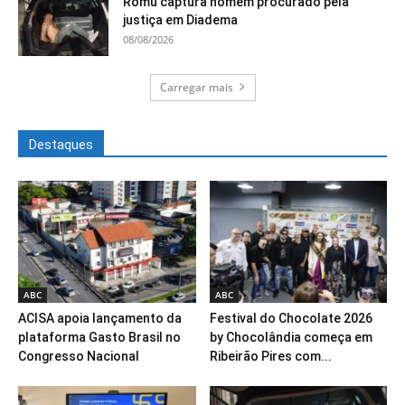
Romu captura homem procurado pela
justiça em Diadema
08/08/2026
Carregar mais
Destaques
ABC
ABC
ACISA apoia lançamento da
Festival do Chocolate 2026
plataforma Gasto Brasil no
by Chocolândia começa em
Congresso Nacional
Ribeirão Pires com...