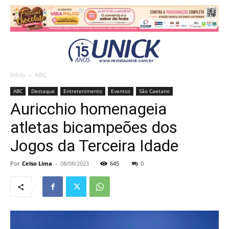
Início
ABC
ABC
Destaque
Entretenimento
Eventos
São Caetano
Auricchio homenageia
atletas bicampeões dos
Jogos da Terceira Idade
Por
Celso Lima
-
08/08/2023
645
0