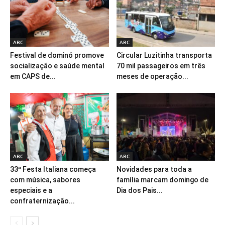
ABC
ABC
Festival de dominó promove
Circular Luzitinha transporta
socialização e saúde mental
70 mil passageiros em três
em CAPS de...
meses de operação...
ABC
ABC
33ª Festa Italiana começa
Novidades para toda a
com música, sabores
família marcam domingo de
especiais e a
Dia dos Pais...
confraternização...