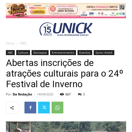
Início
ABC
ABC
Cultura
Destaque
Entretenimento
Eventos
Santo André
Abertas inscrições de
atrações culturais para o 24º
Festival de Inverno
Por
Da Redação
-
14/04/2025
667
0