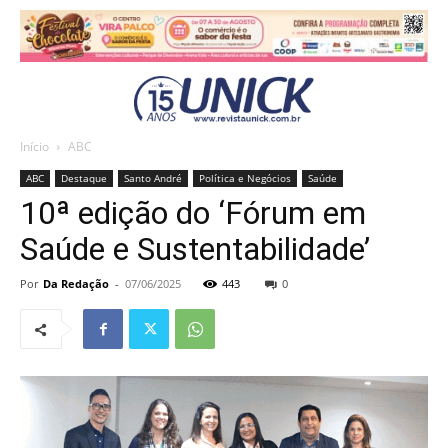
Início
ABC
ABC
Destaque
Santo André
Política e Negócios
Saúde
10ª edição do ‘Fórum em
Saúde e Sustentabilidade’
Por
Da Redação
-
07/06/2025
443
0